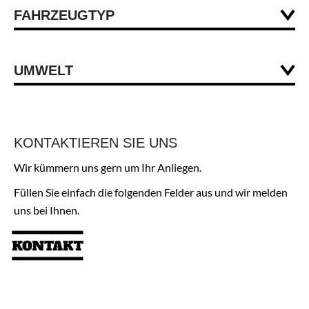
FAHRZEUGTYP
Deutschland
220/299
Tempomat
UMWELT
1988
elektr. Sitzverstellung
Benzin
Ja
Klimaautomatik
schwarz
KONTAKTIEREN SIE UNS
4/5
Ja (05/20)
Wir kümmern uns gern um Ihr Anliegen.
Leder
Füllen Sie einfach die folgenden Felder aus und wir melden
Ja (08/26
uns bei Ihnen.
Automatik
nicht bekannt