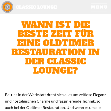
Zum Inhalt springen
OLDTIMER RESTAURATION
WANN IST DIE
YOUNGTIMER RESTAURATION
BESTE ZEIT FÜR
KAROSSERIEBAU
EINE OLDTIMER
REPARATUR, WARTUNG & PFLEGE
RESTAURATION IN
BERATUNG: OLDTIMER & YOUNGTIMER
OLDTIMER SERVICE & EXTRAS
DER CLASSIC
CARS FOR SALE
LOUNGE?
DAS TEAM
AKTUELLES
UNSERE PARTNER UND DIENSTLEISTER
Bei uns in der Werkstatt dreht sich alles um zeitlose Eleganz
KONTAKT
und nostalgischen Charme und faszinierende Technik, so
DATENSCHUTZ
auch bei der Oldtimer Restauration. Und wenn es um die